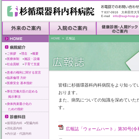
〒837-0916 大牟田市大
E-mail
info@sugi-hosp.jp
HOME
> 広報誌
●
ご挨拶
●
理念
●
概要
●
医療体制
●
施設・設備
●
社会貢献
●
子育て支援
●
患者の権利に関する宣言
●
臨床倫理 方針
●
医療安全 基本指針
皆様に杉循環器科内科病院をより知って
●
厚生労働大臣の定める
おります。
掲示事項
また、病気についての知識を深めていた
●
身体拘束最小化の
す。
ための指針
●
循環器内科
●
腎臓内科
広報誌「ウォームハート」第30号(令和
●
消化器内科
●
内分泌・代謝内科