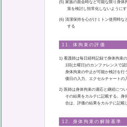
(5) 家族の面会時など可能な限り身
策を検討し恒常化しないようにす
(6) 清潔保持を心がけミトン使用時
する
11. 体拘束の評価
1) 看護師は毎日経時記録で身体拘束
1回(土曜日)のカンファレンスで
身体拘束の中止が可能か検討を行
価日の入力、エクセルチャートの
2) 医師は身体拘束の適応と継続につ
その結果をカルテに記載する。身
合は、評価の結果をカルテに記載
12. 身体拘束の解除基準