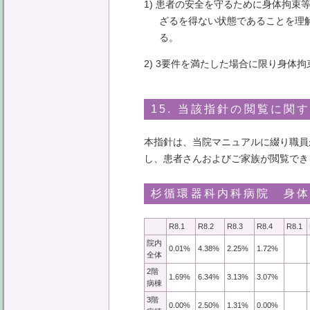
1) 患者の安全を守るために身体拘
ざるを得ない状態であることを理
る。
2) 3要件を満たした場合に限り身体
15. 当該指針の閲覧に関
本指針は、当院マニュアルに綴り職員
し、患者さんおよびご家族が閲覧でき
杉循環器科内科病院 身
R8.1
R8.2
R8.3
R8.4
R8.1
院内
0.01%
4.38%
2.25%
1.72%
全体
2階
1.69%
6.34%
3.13%
3.07%
病棟
3階
0.00%
2.50%
1.31%
0.00%