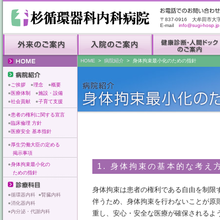
〒837-0916 大牟田市大
E-mail
info@sugi-hosp.jp
HOME
>
病院紹介
> 身体拘束最小化のための指針
●
ご挨拶
●
理念
●
概要
●
医療体制
●
施設・設備
●
社会貢献
●
子育て支援
●
患者の権利に関する宣言
●
臨床倫理 方針
●
医療安全 基本指針
●
厚生労働大臣の定める
掲示事項
●
身体拘束最小化の
1. 身体拘束の基本的な考え
ための指針
身体拘束は患者の権利である自由を制限
●
循環器内科
●
腎臓内科
伴うため、身体拘束を行わないことが原
●
消化器内科
●
内分泌・代謝内科
重し、安心・安全な医療が確保されるよ