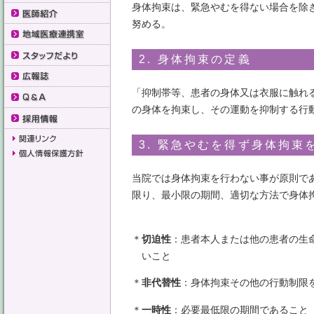
身体拘束は、緊急やむを得ない場合を除
努める。
2. 身体拘束の定義
「抑制帯等、患者の身体又は衣服に触れ
の身体を拘束し、その運動を抑制する行
3. 緊急やむを得ず身体拘束
当院では身体拘束を行わない事が原則で
限り、最小限の期間、適切な方法で身体
＊
切迫性
：患者本人または他の患者の生
いこと
＊
非代替性
：身体拘束その他の行動制限
＊
一時性
：必要最低限の期間であること