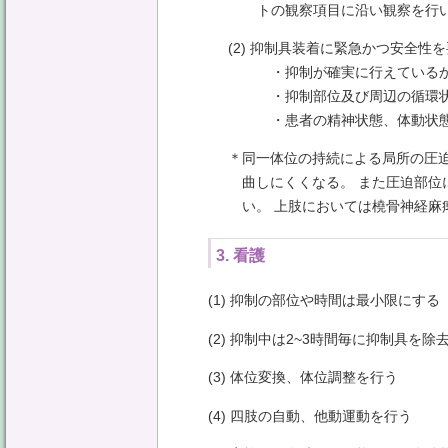
トの観察項目に沿い観察を行
(2) 抑制具装着に緊急かつ安全
・抑制が確実に行えている
・抑制部位及び周辺の循環状
・患者の精神状態、体動状
＊同一体位の持続による局所の圧
曲しにくくなる。 また圧迫部位
い。 上肢においては橈骨神経麻
3. 看護
(1) 抑制の部位や時間は最小限にする
(2) 抑制中は2~3時間毎に抑制具を
(3) 体位変換、体位調整を行う
(4) 四肢の自動、他動運動を行う