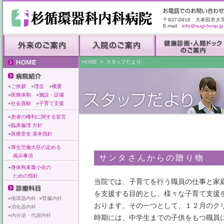
〒837-0916 大牟田市大
E-mail
info@sugi-hosp.jp
HOME
> スタッフだより
●
ご挨拶
●
理念
●
概要
●
医療体制
●
施設・設備
●
社会貢献
●
子育て支援
●
患者の権利に関する宣言
●
臨床倫理 方針
●
医療安全 基本指針
●
厚生労働大臣の定める
掲示事項
サンタさんからの贈り物
●
身体拘束最小化の
ための指針
当院では、子育てを行う職員の仕事と家
を支援する目的とし、様々な子育て支援
●
循環器内科
●
腎臓内科
おります。その一つとして、１２月のク
●
消化器内科
●
内分泌・代謝内科
時期には、中学生までの子供をもつ職員