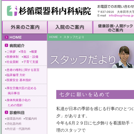
〒837-0916 大牟田市大
E-mail
info@sugi-hosp.jp
HOME
> スタッフだより
●
ご挨拶
●
理念
●
概要
●
医療体制
●
施設・設備
●
社会貢献
●
子育て支援
●
患者の権利に関する宣言
●
臨床倫理 方針
●
医療安全 基本指針
●
厚生労働大臣の定める
掲示事項
七夕に願いを込めて
●
身体拘束最小化の
ための指針
私達が日本の季節を感じる行事のひとつ
夕」があります。
●
循環器内科
●
腎臓内科
今年も6月２９日に七夕飾りを看護助手
●
消化器内科
●
内分泌・代謝内科
理のスタッフで