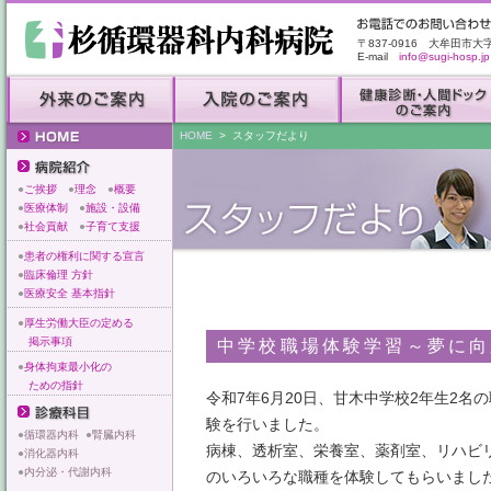
〒837-0916 大牟田市大
E-mail
info@sugi-hosp.jp
HOME
> スタッフだより
●
ご挨拶
●
理念
●
概要
●
医療体制
●
施設・設備
●
社会貢献
●
子育て支援
●
患者の権利に関する宣言
●
臨床倫理 方針
●
医療安全 基本指針
●
厚生労働大臣の定める
掲示事項
中学校職場体験学習～夢に向
●
身体拘束最小化の
ための指針
令和7年6月20日、甘木中学校2年生2名
験を行いました。
●
循環器内科
●
腎臓内科
病棟、透析室、栄養室、薬剤室、リハビ
●
消化器内科
●
内分泌・代謝内科
のいろいろな職種を体験してもらいまし