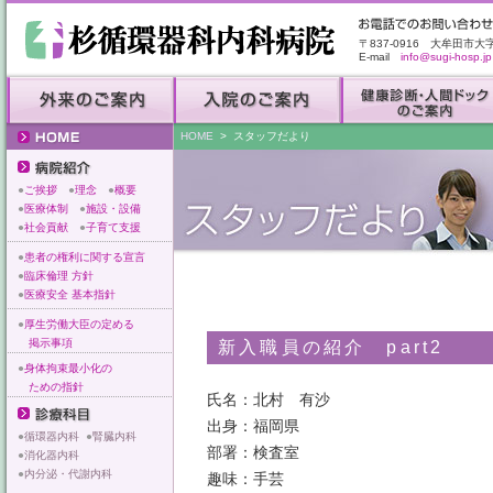
〒837-0916 大牟田市大
E-mail
info@sugi-hosp.jp
HOME
> スタッフだより
●
ご挨拶
●
理念
●
概要
●
医療体制
●
施設・設備
●
社会貢献
●
子育て支援
●
患者の権利に関する宣言
●
臨床倫理 方針
●
医療安全 基本指針
●
厚生労働大臣の定める
掲示事項
新入職員の紹介 part2
●
身体拘束最小化の
ための指針
氏名：北村 有沙
出身：福岡県
●
循環器内科
●
腎臓内科
部署：検査室
●
消化器内科
●
内分泌・代謝内科
趣味：手芸