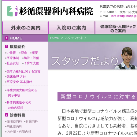
〒837-0916 大牟田市大
E-mail
info@sugi-hosp.jp
HOME
> スタッフだより
●
ご挨拶
●
理念
●
概要
●
医療体制
●
施設・設備
●
社会貢献
●
子育て支援
●
患者の権利に関する宣言
●
臨床倫理 方針
●
医療安全 基本指針
●
厚生労働大臣の定める
掲示事項
新型コロナウイルスに対する
●
身体拘束最小化の
ための指針
日本各地で新型コロナウイルス感染症の
新型コロナウイルスは感染力が強く、高
●
循環器内科
●
腎臓内科
もあり、当院におきましても高齢者、基
●
消化器内科
●
内分泌・代謝内科
み、2月22日より新型コロナウイルスの