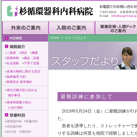
〒837-0916 大牟田市大
E-mail
info@sugi-hosp.jp
HOME
> スタッフだより
●
ご挨拶
●
理念
●
概要
●
医療体制
●
施設・設備
●
社会貢献
●
子育て支援
●
患者の権利に関する宣言
●
臨床倫理 方針
●
医療安全 基本指針
●
厚生労働大臣の定める
掲示事項
避難訓練に参加して
●
身体拘束最小化の
ための指針
2019年5月24日（金）に避難訓練が行
た。
●
循環器内科
●
腎臓内科
患者を誘導したり、ストレッチャーで
●
消化器内科
●
内分泌・代謝内科
りする訓練は何度も他院で経験しました