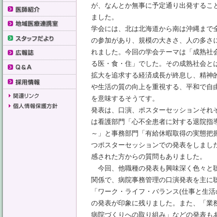
が、なんとか無事に予定通り出発するこ
ました。
学会には、北は北海道から南は沖縄まで
の参加があり、規模の大きさ、人の多さ
れました。今回の学会テーマは「成熟社
る医・食・住」でした。その成熟社会と
拡大を追求する経済成長が終息し、精神
や生活の質の向上を重視する、平和で自
を意味するそうてす。
発表は、口演、ポスターセッションそれ
は看護部門「心不全患者に対する退院指
～」と事務部門「有給休暇取得の実態把
つポスターセッションでの発表をしまし
感された方からの質問もありました。
今回、他職種の発表も興味深く色々と聴
関係で、病院事務管理の口演発表を主に
「ワーク・ライフ・バランス(仕事と生活
の発表が印象に残りました。また、「業
病院づくりへの取り組み」などの発表も