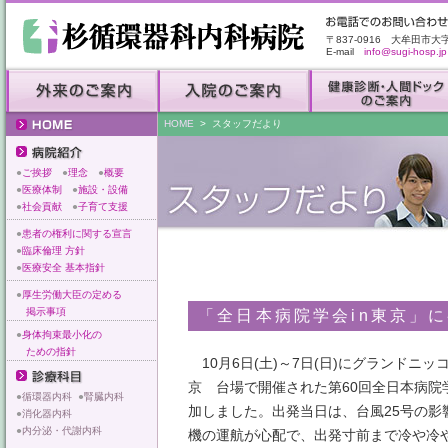
〒837-0916 大牟田市大
E-mail
info@sugi-hosp.jp
HOME
> スタッフだより
●
ご挨拶
●
理念
●
概要
●
医療体制
●
施設・設備
●
社会貢献
●
子育て支援
●
患者の権利に関する宣言
●
臨床倫理 方針
●
医療安全 基本指針
●
厚生労働大臣の定める
掲示事項
「全日本病院学会in東京」
●
身体拘束最小化の
ための指針
10月6日(土)～7日(日)にグランドニッ
京 台場で開催された第60回全日本病院
●
循環器内科
●
腎臓内科
加しました。出発当日は、台風25号の影
●
消化器内科
●
内分泌・代謝内科
機の運航が心配で、出発寸前まで冷や冷