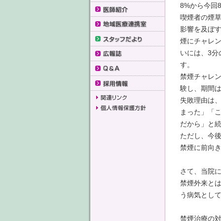
8%から今回
喫煙者の煙
影響を及ぼ
煙にチャレ
いには、3分
す。
禁煙チャレ
験し、期間は
失敗理由は、
まった」「
だから」と
ただし、今
禁煙に前向
さて、当院
禁煙外来と
う病気とし
禁煙治療の