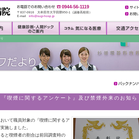
0944-56-1119
〒837-0916 大牟田市大字田隈950-1（誠修高校前）
E-mail
info@sugi-hosp.jp
より
象『喫煙に関するアンケート』及び禁煙外来のお知ら
において職員対象の『喫煙に関するア
を実施しました。
みると喫煙者の割合は前回調査時の