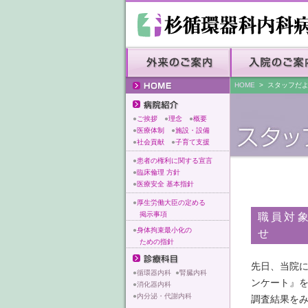
HOME
> スタッフだ
●
ご挨拶
●
理念
●
概要
●
医療体制
●
施設・設備
●
社会貢献
●
子育て支援
●
患者の権利に関する宣言
●
臨床倫理 方針
●
医療安全 基本指針
●
厚生労働大臣の定める
掲示事項
職員対
●
身体拘束最小化の
せ
ための指針
先日、当院
●
循環器内科
●
腎臓内科
ンケート』
●
消化器内科
●
内分泌・代謝内科
調査結果を