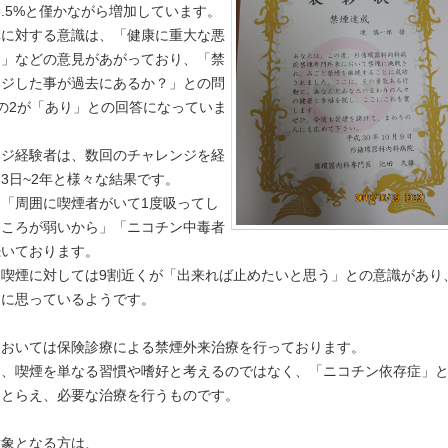
8.5%と僅かながら増加しています。
草に対する意識は、「健康に重大な悪
す」などの意見があがっており、「禁
ンジした事が過去にあるか？」との問
の2が「あり」との回答になっていま
ンジ経験者は、数回のチャレンジを経
3日~2年と様々な結果です。
「周囲に喫煙者がいて1度吸ってし
こころが弱いから」「ニコチン中毒者
続いております。
後喫煙に対しては9割近くが「出来れば止めたいと思う」との意識があり
きに思っているようです。
においては保険診療による禁煙外来治療を行っております。
は、喫煙を単なる習慣や嗜好と考えるのではなく、「ニコチン依存症」
てとらえ、必要な治療を行うものです。
対象となる方は、