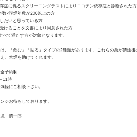
依存症に係るスクリーニングテストによりニコチン依存症と診断された方
煙本数×喫煙年数が200以上の方
煙したいと思っている方
を受けることを文書により同意された方
すべて満たす方が対象となります。
には、「飲む」「貼る」タイプの2種類があります。これらの薬が禁煙後
抑え、禁煙を助けてくれます。
完全予約制
～11時
お気軽にご相談下さい。
レンジお待ちしております。
 境 慎一郎