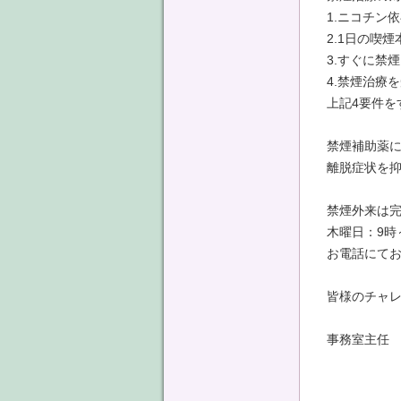
1.ニコチン
2.1日の喫
3.すぐに禁
4.禁煙治療
上記4要件を
禁煙補助薬
離脱症状を
禁煙外来は
木曜日：9時
お電話にて
皆様のチャ
事務室主任