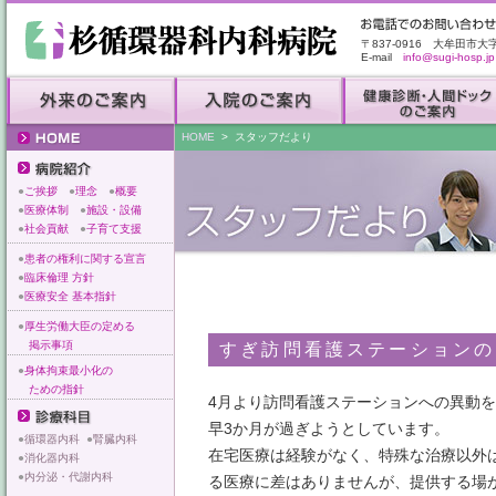
〒837-0916 大牟田市大
E-mail
info@sugi-hosp.jp
HOME
> スタッフだより
●
ご挨拶
●
理念
●
概要
●
医療体制
●
施設・設備
●
社会貢献
●
子育て支援
●
患者の権利に関する宣言
●
臨床倫理 方針
●
医療安全 基本指針
●
厚生労働大臣の定める
掲示事項
すぎ訪問看護ステーションの
●
身体拘束最小化の
ための指針
4月より訪問看護ステーションへの異動
早3か月が過ぎようとしています。
●
循環器内科
●
腎臓内科
在宅医療は経験がなく、特殊な治療以外
●
消化器内科
●
内分泌・代謝内科
る医療に差はありませんが、提供する場