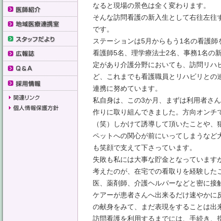
なると現場の景色は全く変わります。
そんな訪問看護の新入生として右往左往
です。
ステーションは5月からもう1名の看護師
看護師5名、理学療法士2名、事務1名の
定があり介護分野においても、訪問リハ
ど、これまでも看護職員とリハビリとの
連携に努めています。
私自身は、この3か月、まずは利用者さ
作りに取り組んできました。方向オンチ
（笑）しかけて誘導して頂いたことや、
ペットへの関心が前にいってしまうなど
も笑顔で支えて下さっています。
失敗も私には大事な貯金となっています
考えたのが、在宅での看取りを経験した
医、薬剤師、介護ヘルパーなどと密に接
ケアーが患者さんへ出来るだけ速やかに
の献身をみて、まだ表現をすることは出
訪問看護を利用するまでには、手続き、